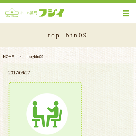
メ
top_btn09
HOME
top_btn09
2017/09/27