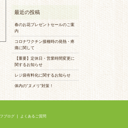
春のお花プレゼントセールのご案
内
コロナワクチン接種時の発熱・疼
痛に関して
【重要】定休日・営業時間変更に
関するお知らせ
レジ袋有料化に関するお知らせ
体内の”ヌメリ”対策！
フブログ
よくあるご質問