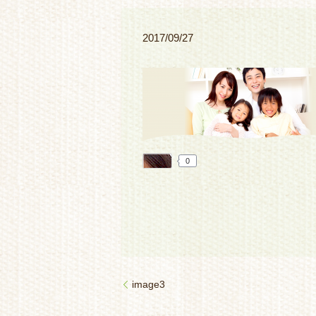
2017/09/27
0
image3