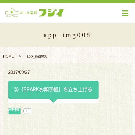
メ
app_img008
HOME
app_img008
2017/09/27
0